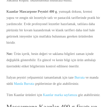
Saklama Koşulu: Buzdolabında muhafaza ediniz.
Kaanlar Mascarpone Peyniri 400 g
, yumuşak dokusu, kremsi
yapısı ve zengin süt lezzetiyle tatlı ve pastacılık tariflerinde pratik bir
yardımcıdır. Evde profesyonel lezzetler hazırlamak, tatlılara daha
pürüzsüz bir kıvam kazandırmak ve klasik tarifleri daha özel hale
getirmek isteyenler için mutfakta bulunması gereken ürünlerden
biridir.
Not:
Ürün içerik, besin değeri ve saklama bilgileri zaman içinde
değişiklik gösterebilir. En güncel ve kesin bilgi için ürün ambalajı
üzerindeki etiket bilgilerinin kontrol edilmesi önerilir.
İtalyan peyniri yelpazemizi tamamlamak için taze
Burrata
ve manda
sütlü
Manda Burrata
çeşitlerimize de göz atabilirsiniz.
Tüm Kaanlar ürünleri için
Kaanlar marka sayfamıza
göz atabilirsiniz.
Mascarpone Kaanlar 400 g fiyatı ve