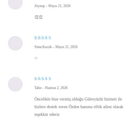
5
Zeynep
–
Mayıs 21, 2026
üzerinden
5
oy aldı
👏👏
5
Sima Kucuk
–
Mayıs 21, 2026
üzerinden
5
oy aldı
✨
5
Tahir
–
Haziran 2, 2026
üzerinden
5
oy aldı
Öncelikle bize vermiş olduğu Güleryüzlü hizmeti ile
bizlere destek veren Özden hanıma tiftik ailesi olarak
teşekkür ederiz