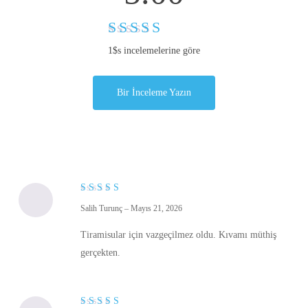
5
1$s incelemelerine göre
üzerinden
5.00
oy
aldı
Bir İnceleme Yazın
5
Salih Turunç
–
Mayıs 21, 2026
üzerinden
5
oy aldı
Tiramisular için vazgeçilmez oldu. Kıvamı müthiş
gerçekten.