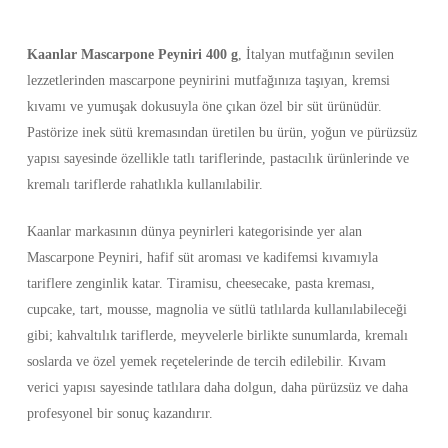
Kaanlar Mascarpone Peyniri 400 g
, İtalyan mutfağının sevilen
lezzetlerinden mascarpone peynirini mutfağınıza taşıyan, kremsi
kıvamı ve yumuşak dokusuyla öne çıkan özel bir süt ürünüdür.
Pastörize inek sütü kremasından üretilen bu ürün, yoğun ve pürüzsüz
yapısı sayesinde özellikle tatlı tariflerinde, pastacılık ürünlerinde ve
kremalı tariflerde rahatlıkla kullanılabilir.
Kaanlar markasının dünya peynirleri kategorisinde yer alan
Mascarpone Peyniri, hafif süt aroması ve kadifemsi kıvamıyla
tariflere zenginlik katar. Tiramisu, cheesecake, pasta kreması,
cupcake, tart, mousse, magnolia ve sütlü tatlılarda kullanılabileceği
gibi; kahvaltılık tariflerde, meyvelerle birlikte sunumlarda, kremalı
soslarda ve özel yemek reçetelerinde de tercih edilebilir. Kıvam
verici yapısı sayesinde tatlılara daha dolgun, daha pürüzsüz ve daha
profesyonel bir sonuç kazandırır.