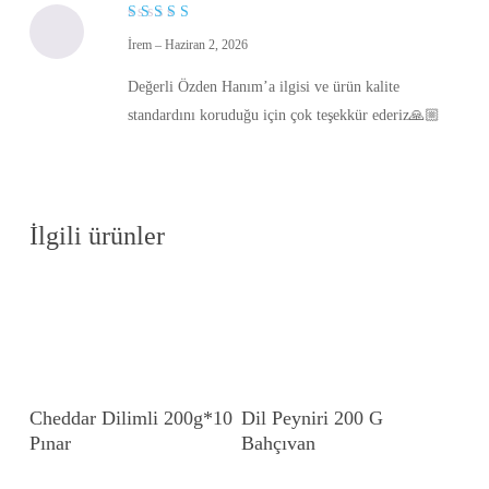
5
İrem
–
Haziran 2, 2026
üzerinden
5
oy aldı
Değerli Özden Hanım’a ilgisi ve ürün kalite
standardını koruduğu için çok teşekkür ederiz🙏🏼
İlgili ürünler
Devamını Oku
Devamını Oku
Cheddar Dilimli 200g*10
Dil Peyniri 200 G
Pınar
Bahçıvan