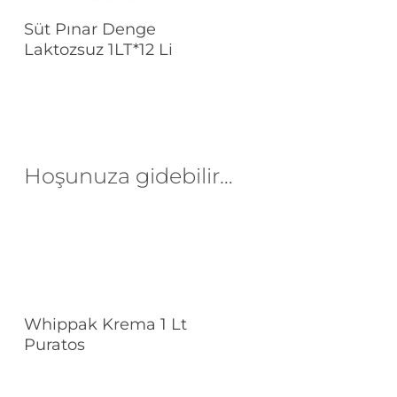
Devamını Oku
Süt Pınar Denge
Laktozsuz 1LT*12 Li
Hoşunuza gidebilir…
Devamını Oku
Whippak Krema 1 Lt
Puratos