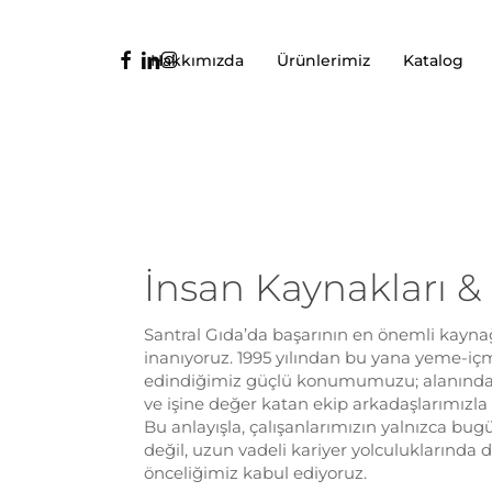
Ana
içeriğe
facebook
linkedin
instagram
Hakkımızda
Ürünlerimiz
Katalog
geç
İnsan Kaynakları & 
Santral Gıda’da başarının en önemli kayn
inanıyoruz. 1995 yılından bu yana yeme-i
edindiğimiz güçlü konumumuzu; alanında
ve işine değer katan ekip arkadaşlarımızla b
Bu anlayışla, çalışanlarımızın yalnızca bu
değil, uzun vadeli kariyer yolculuklarında
önceliğimiz kabul ediyoruz.