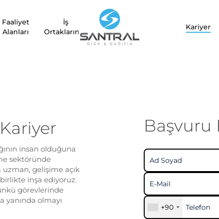
Faaliyet
İş
Kariyer
Alanları
Ortaklarımız
Başvuru
Kariyer
ağının insan olduğuna
çme sektöründe
 uzman, gelişime açık
irlikte inşa ediyoruz.
günkü görevlerinde
 da yanında olmayı
+90