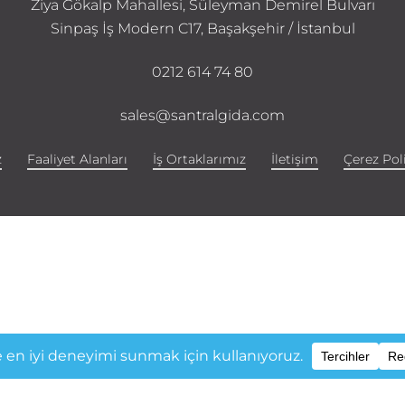
Ziya Gökalp Mahallesi, Süleyman Demirel Bulvarı
Sinpaş İş Modern C17, Başakşehir / İstanbul
0212 614 74 80
sales@santralgida.com
z
Faaliyet Alanları
İş Ortaklarımız
İletişim
Çerez Poli