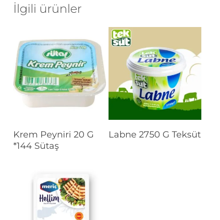
İlgili ürünler
Devamını Oku
Devamını Oku
Krem Peyniri 20 G
Labne 2750 G Teksüt
*144 Sütaş