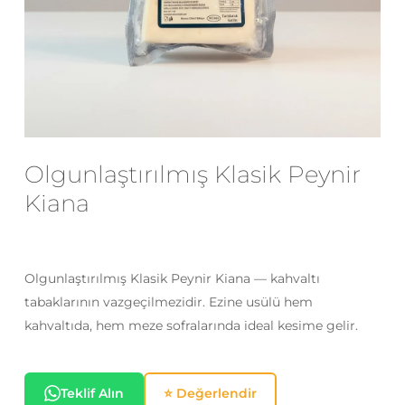
E-posta
*
Daha sonraki yorumlarımda
kullanılması için adım, e-posta adresim
Olgunlaştırılmış Klasik Peynir
ve site adresim bu tarayıcıya
kaydedilsin.
Kiana
Olgunlaştırılmış Klasik Peynir Kiana — kahvaltı
tabaklarının vazgeçilmezidir. Ezine usülü hem
kahvaltıda, hem meze sofralarında ideal kesime gelir.
Teklif Alın
⭐ Değerlendir