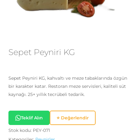
E-posta
*
Daha sonraki yorumlarımda
kullanılması için adım, e-posta adresim
Sepet Peyniri KG
ve site adresim bu tarayıcıya
kaydedilsin.
Sepet Peyniri KG, kahvaltı ve meze tabaklarında özgün
bir karakter katar. Restoran meze servisleri, kaliteli süt
kaynağı. 25+ yıllık tecrübeli tedarik.
Teklif Alın
⭐ Değerlendir
Stok kodu:
PEY-071
Kategoriler:
Peynirler