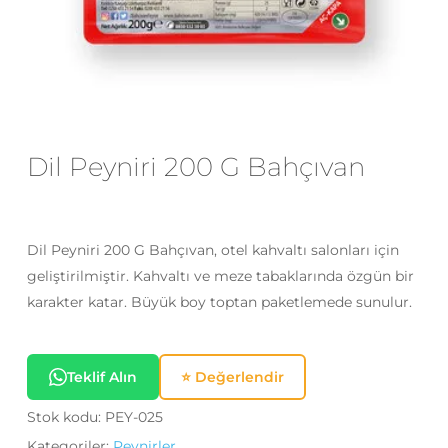
E-posta
*
Daha sonraki yorumlarımda
Dil Peyniri 200 G Bahçıvan
kullanılması için adım, e-posta adresim
ve site adresim bu tarayıcıya
kaydedilsin.
Dil Peyniri 200 G Bahçıvan, otel kahvaltı salonları için
geliştirilmiştir. Kahvaltı ve meze tabaklarında özgün bir
karakter katar. Büyük boy toptan paketlemede sunulur.
Teklif Alın
⭐ Değerlendir
Stok kodu:
PEY-025
Kategoriler:
Peynirler