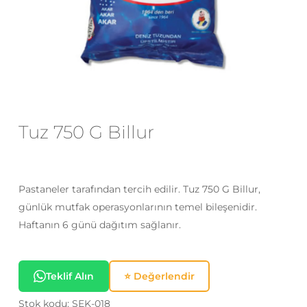
E-posta
*
Daha sonraki yorumlarımda
kullanılması için adım, e-posta adresim
ve site adresim bu tarayıcıya
Tuz 750 G Billur
kaydedilsin.
Pastaneler tarafından tercih edilir. Tuz 750 G Billur,
günlük mutfak operasyonlarının temel bileşenidir.
Haftanın 6 günü dağıtım sağlanır.
Teklif Alın
⭐ Değerlendir
Stok kodu:
SEK-018