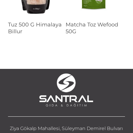
Devamını Oku
Devamını Oku
Tuz 500 G Himalaya
Matcha Toz Wefood
Billur
50G
Ziya Gökalp Mahallesi, Süleyman Demirel Bulvarı