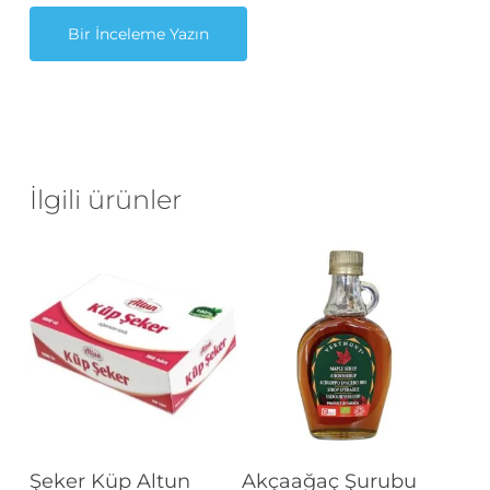
Bir İnceleme Yazın
İlgili ürünler
Devamını Oku
Devamını Oku
Şeker Küp Altun
Akçaağaç Şurubu