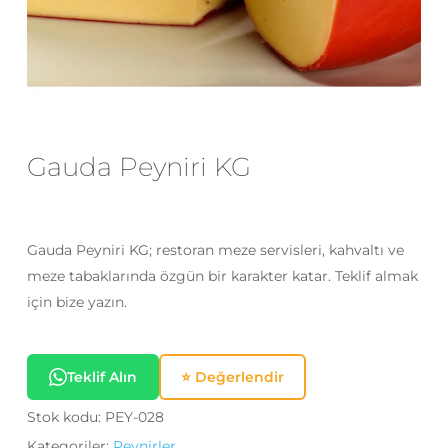
E-posta
*
Daha sonraki yorumlarımda
kullanılması için adım, e-posta adresim
Gauda Peyniri KG
ve site adresim bu tarayıcıya
kaydedilsin.
Gauda Peyniri KG; restoran meze servisleri, kahvaltı ve
meze tabaklarında özgün bir karakter katar. Teklif almak
için bize yazın.
Teklif Alın
⭐ Değerlendir
Stok kodu:
PEY-028
Kategoriler:
Peynirler