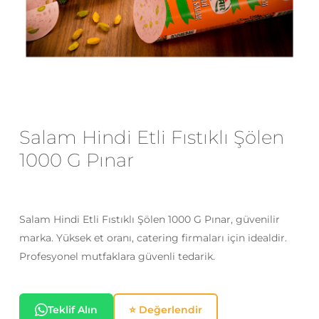
E-posta
*
Daha sonraki yorumlarımda
kullanılması için adım, e-posta adresim
Salam Hindi Etli Fıstıklı Şölen
ve site adresim bu tarayıcıya
kaydedilsin.
1000 G Pınar
Salam Hindi Etli Fıstıklı Şölen 1000 G Pınar, güvenilir
marka. Yüksek et oranı, catering firmaları için idealdir.
Profesyonel mutfaklara güvenli tedarik.
Teklif Alın
⭐ Değerlendir