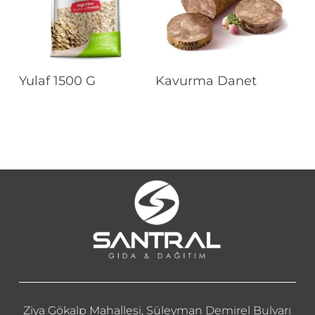
Devamını Oku
Devamını Oku
Yulaf 1500 G
Kavurma Danet
Ziya Gökalp Mahallesi, Süleyman Demirel Bulvarı