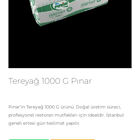
E-posta
*
Daha sonraki yorumlarımda
kullanılması için adım, e-posta adresim
ve site adresim bu tarayıcıya
kaydedilsin.
Tereyağ 1000 G Pınar
Pınar’in Tereyağ 1000 G ürünü. Doğal üretim süreci,
profesyonel restoran mutfakları için idealdir. İstanbul
geneli ertesi gün teslimat yapılır.