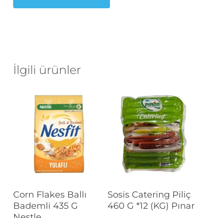
İlgili ürünler
Devamını Oku
Devamını Oku
Corn Flakes Ballı
Sosis Catering Piliç
Bademli 435 G
460 G *12 (KG) Pınar
Nestle