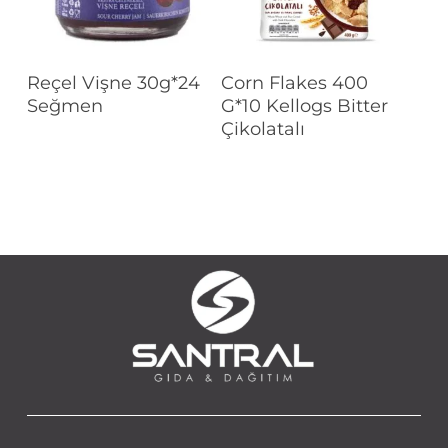
Devamını Oku
Devamını Oku
Reçel Vişne 30g*24
Corn Flakes 400
Seğmen
G*10 Kellogs Bitter
Çikolatalı