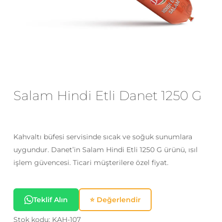
E-posta
*
Daha sonraki yorumlarımda
kullanılması için adım, e-posta adresim
Salam Hindi Etli Danet 1250 G
ve site adresim bu tarayıcıya
kaydedilsin.
Kahvaltı büfesi servisinde sıcak ve soğuk sunumlara
uygundur. Danet’in Salam Hindi Etli 1250 G ürünü, ısıl
işlem güvencesi. Ticari müşterilere özel fiyat.
Teklif Alın
⭐ Değerlendir
Stok kodu:
KAH-107