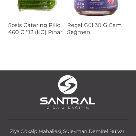
Devamını Oku
Devamını Oku
Sosis Catering Piliç
Reçel Gül 30 G Cam
460 G *12 (KG) Pınar
Seğmen
Ziya Gökalp Mahallesi, Süleyman Demirel Bulvarı