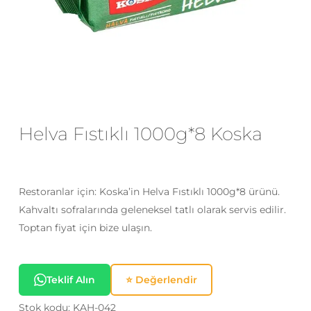
E-posta
*
Daha sonraki yorumlarımda
kullanılması için adım, e-posta adresim
Helva Fıstıklı 1000g*8 Koska
ve site adresim bu tarayıcıya
kaydedilsin.
Restoranlar için: Koska’in Helva Fıstıklı 1000g*8 ürünü.
Kahvaltı sofralarında geleneksel tatlı olarak servis edilir.
Toptan fiyat için bize ulaşın.
Teklif Alın
⭐ Değerlendir
Stok kodu:
KAH-042