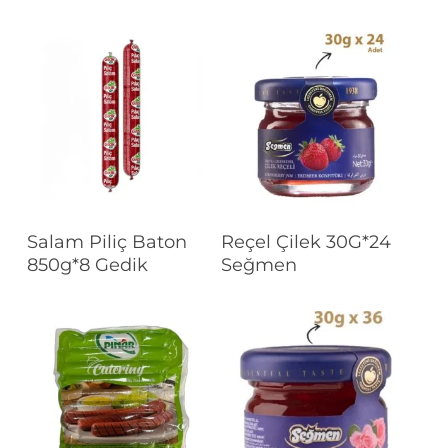
Devamını Oku
Devamını Oku
Salam Piliç Baton
Reçel Çilek 30G*24
850g*8 Gedik
Seğmen