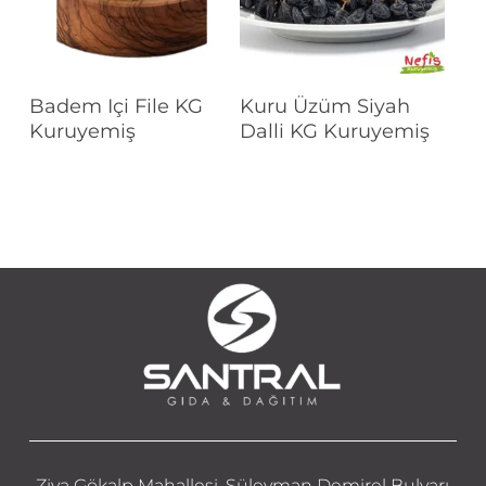
Devamını Oku
Devamını Oku
Badem Içi File KG
Kuru Üzüm Siyah
Kuruyemiş
Dalli KG Kuruyemiş
Ziya Gökalp Mahallesi, Süleyman Demirel Bulvarı