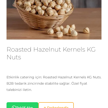
E-posta
*
Daha sonraki yorumlarımda
kullanılması için adım, e-posta adresim
ve site adresim bu tarayıcıya
Roasted Hazelnut Kernels KG
kaydedilsin.
Nuts
Etkinlik catering için: Roasted Hazelnut Kernels KG Nuts.
B2B tedarik zincirinde stabilite sağlar. Özel fiyat
talebinizi iletin.
Teklif Alın
⭐ Değerlendir