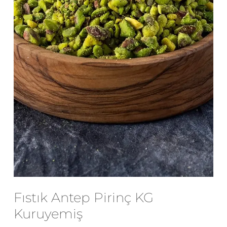
E-posta
*
Daha sonraki yorumlarımda
kullanılması için adım, e-posta adresim
ve site adresim bu tarayıcıya
kaydedilsin.
Fıstık Antep Pirinç KG
Kuruyemiş