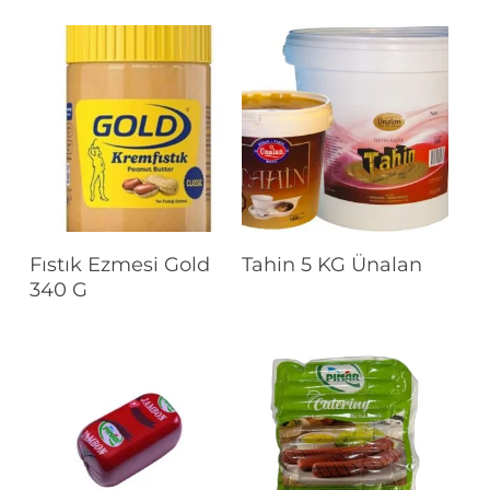
Devamını Oku
Devamını Oku
Fıstık Ezmesi Gold
Tahin 5 KG Ünalan
340 G