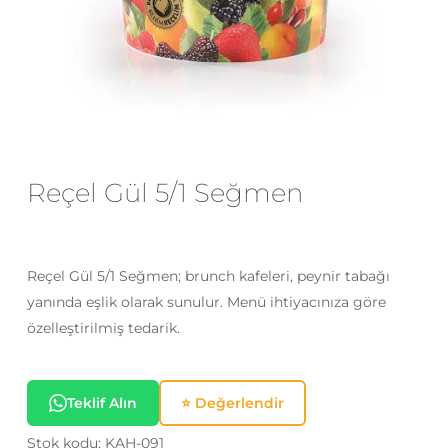
E-posta
*
Daha sonraki yorumlarımda
kullanılması için adım, e-posta adresim
ve site adresim bu tarayıcıya
Reçel Gül 5/1 Seğmen
kaydedilsin.
Reçel Gül 5/1 Seğmen; brunch kafeleri, peynir tabağı
yanında eşlik olarak sunulur. Menü ihtiyacınıza göre
özelleştirilmiş tedarik.
Teklif Alın
⭐ Değerlendir
Stok kodu:
KAH-091