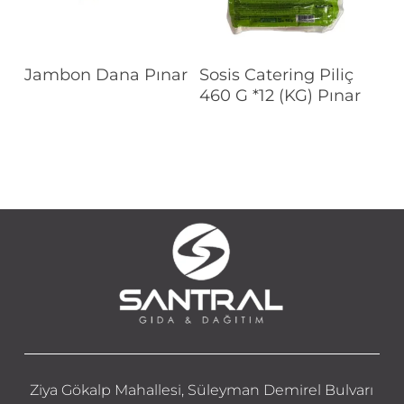
Devamını Oku
Devamını Oku
Jambon Dana Pınar
Sosis Catering Piliç
460 G *12 (KG) Pınar
Ziya Gökalp Mahallesi, Süleyman Demirel Bulvarı