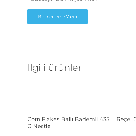
Bir İnceleme Yazın
İlgili ürünler
Devamını Oku
Corn Flakes Ballı Bademli 435
Reçel 
G Nestle