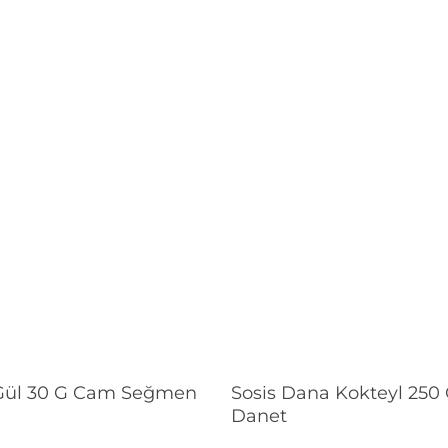
Devamını Oku
Devamını Oku
Gül 30 G Cam Seğmen
Sosis Dana Kokteyl 250
Danet