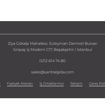
Ziya Gökalp Mahallesi, Süleyman Demirel Bulvarı
Sinpaş İş Modern C17, Başakşehir / İstanbul
0212 614 74 80
sales@santralgida.com
z
Faaliyet Alanları
İş Ortaklarımız
İletişim
Çerez Poli