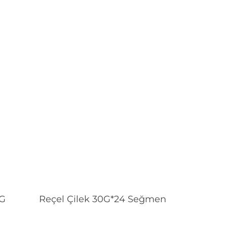
Devamını Oku
 G
Reçel Çilek 30G*24 Seğmen