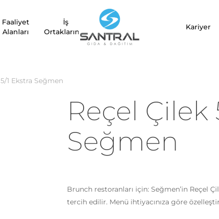
Faaliyet
İş
Kariyer
Alanları
Ortaklarımız
 5/1 Ekstra Seğmen
Reçel Çilek 
Seğmen
Brunch restoranları için: Seğmen’in Reçel Çi
tercih edilir. Menü ihtiyacınıza göre özelleşti