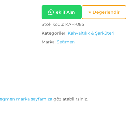
Teklif Alın
⭐ Değerlendir
Stok kodu:
KAH-085
Kategoriler:
Kahvaltılık & Şarküteri
Marka:
Seğmen
eğmen marka sayfamıza
göz atabilirsiniz.