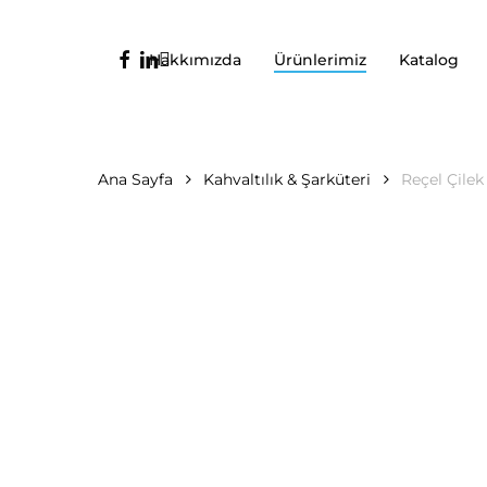
Ana
içeriğe
facebook
linkedin
instagram
Hakkımızda
Ürünlerimiz
Katalog
geç
Ana Sayfa
Kahvaltılık & Şarküteri
Reçel Çilek