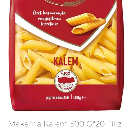
E-posta
*
Daha sonraki yorumlarımda
kullanılması için adım, e-posta adresim
ve site adresim bu tarayıcıya
kaydedilsin.
Makarna Kalem 500 G*20 Filiz