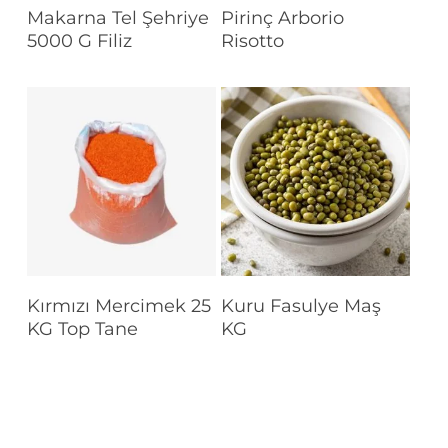
Devamını Oku
Devamını Oku
Makarna Tel Şehriye
Pirinç Arborio
5000 G Filiz
Risotto
Devamını Oku
Devamını Oku
Kırmızı Mercimek 25
Kuru Fasulye Maş
KG Top Tane
KG