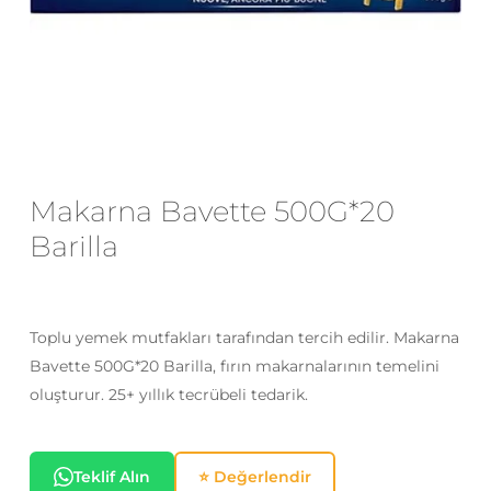
E-posta
*
Daha sonraki yorumlarımda
kullanılması için adım, e-posta adresim
Makarna Bavette 500G*20
ve site adresim bu tarayıcıya
kaydedilsin.
Barilla
Toplu yemek mutfakları tarafından tercih edilir. Makarna
Bavette 500G*20 Barilla, fırın makarnalarının temelini
oluşturur. 25+ yıllık tecrübeli tedarik.
Teklif Alın
⭐ Değerlendir