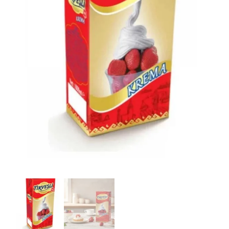
E-posta
*
Daha sonraki yorumlarımda
kullanılması için adım, e-posta adresim
ve site adresim bu tarayıcıya
kaydedilsin.