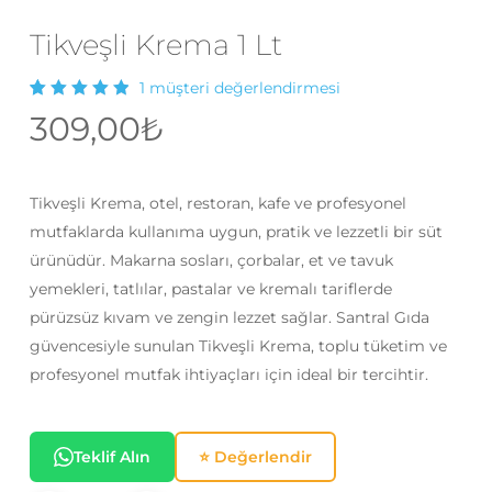
Tikveşli Krema 1 Lt
1
müşteri değerlendirmesi
1
müşteri
309,00
₺
puanına
dayanarak
5
üzerinden
5.00
Tikveşli Krema, otel, restoran, kafe ve profesyonel
puan
aldı
mutfaklarda kullanıma uygun, pratik ve lezzetli bir süt
ürünüdür. Makarna sosları, çorbalar, et ve tavuk
yemekleri, tatlılar, pastalar ve kremalı tariflerde
pürüzsüz kıvam ve zengin lezzet sağlar. Santral Gıda
güvencesiyle sunulan Tikveşli Krema, toplu tüketim ve
profesyonel mutfak ihtiyaçları için ideal bir tercihtir.
Teklif Alın
⭐ Değerlendir