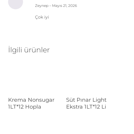
5
Zeynep
–
Mayıs 21, 2026
üzerinden
5
oy
aldı
Çok iyi
İlgili ürünler
Devamını Oku
Devamını Oku
Krema Nonsugar
Süt Pınar Light
1LT*12 Hopla
Ekstra 1LT*12 Li