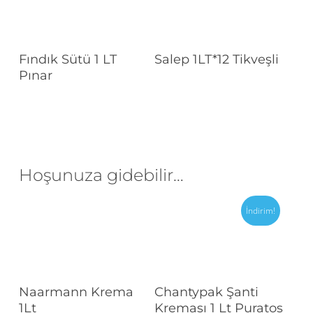
Devamını Oku
Devamını Oku
Fındık Sütü 1 LT
Salep 1LT*12 Tikveşli
Pınar
Hoşunuza gidebilir…
İndirim!
Sepete Ekle
Sepete Ekle
Naarmann Krema
Chantypak Şanti
1Lt
Kreması 1 Lt Puratos