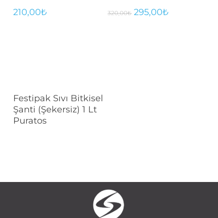
Orijinal
Şu
210,00
₺
295,00
₺
320,00
₺
fiyat:
andaki
320,00₺.
fiyat:
295,00₺.
Devamını Oku
Festipak Sıvı Bitkisel
Şanti (Şekersiz) 1 Lt
Puratos