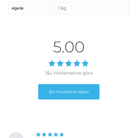
1 kg
Ağırlık
5.00
5
1$s incelemesine göre
üzerinden
5.00
oy
Bir İnceleme Yazın
aldı