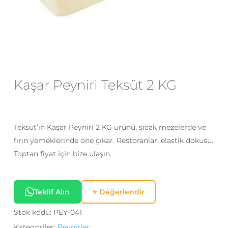
E-posta
*
Daha sonraki yorumlarımda
kullanılması için adım, e-posta adresim
Kaşar Peyniri Teksüt 2 KG
ve site adresim bu tarayıcıya
kaydedilsin.
Teksüt’in Kaşar Peyniri 2 KG ürünü, sıcak mezelerde ve
fırın yemeklerinde öne çıkar. Restoranlar, elastik dokusu.
Toptan fiyat için bize ulaşın.
Teklif Alın
⭐ Değerlendir
Stok kodu:
PEY-041
Kategoriler:
Peynirler