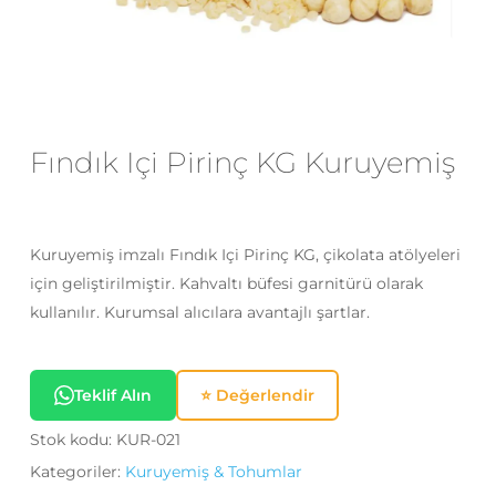
E-posta
*
Daha sonraki yorumlarımda
Fındık Içi Pirinç KG Kuruyemiş
kullanılması için adım, e-posta adresim
ve site adresim bu tarayıcıya
kaydedilsin.
Kuruyemiş imzalı Fındık Içi Pirinç KG, çikolata atölyeleri
için geliştirilmiştir. Kahvaltı büfesi garnitürü olarak
kullanılır. Kurumsal alıcılara avantajlı şartlar.
Teklif Alın
⭐ Değerlendir
Stok kodu:
KUR-021
Kategoriler:
Kuruyemiş & Tohumlar