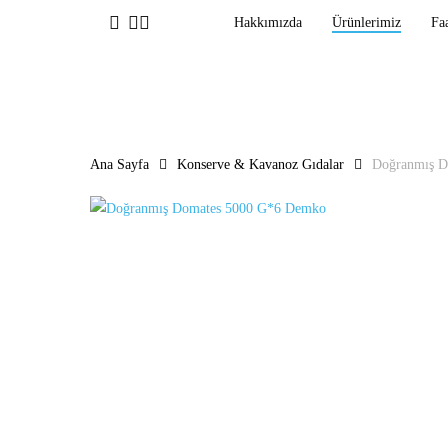
Ana
facebook
linkedin
instagram
Hakkımızda
Ürünlerimiz
Faa
içeriğe
geç
Ana Sayfa
Konserve & Kavanoz Gıdalar
Doğranmış D