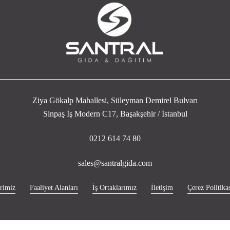
Ziya Gökalp Mahallesi, Süleyman Demirel Bulvarı
Sinpaş İş Modern C17, Başakşehir / İstanbul
0212 614 74 80
sales@santralgida.com
rimiz
Faaliyet Alanları
İş Ortaklarımız
İletişim
Çerez Politikas