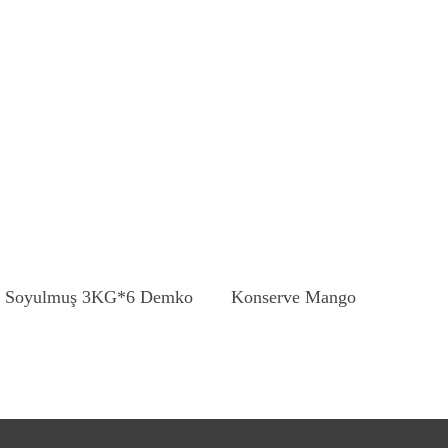
Devamını Oku
Devamını Oku
s Soyulmuş 3KG*6 Demko
Konserve Mango