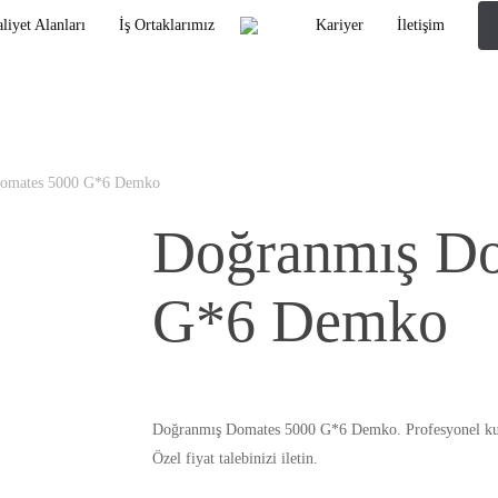
liyet Alanları
İş Ortaklarımız
Kariyer
İletişim
omates 5000 G*6 Demko
Doğranmış Do
G*6 Demko
Doğranmış Domates 5000 G*6 Demko. Profesyonel kulla
Özel fiyat talebinizi iletin.