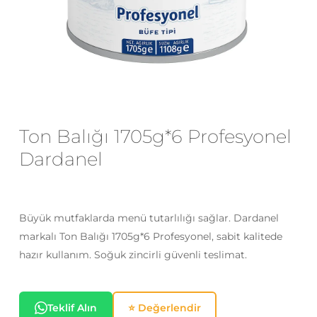
E-posta
*
Daha sonraki yorumlarımda
kullanılması için adım, e-posta adresim
Ton Balığı 1705g*6 Profesyonel
ve site adresim bu tarayıcıya
kaydedilsin.
Dardanel
Büyük mutfaklarda menü tutarlılığı sağlar. Dardanel
markalı Ton Balığı 1705g*6 Profesyonel, sabit kalitede
hazır kullanım. Soğuk zincirli güvenli teslimat.
Teklif Alın
⭐ Değerlendir