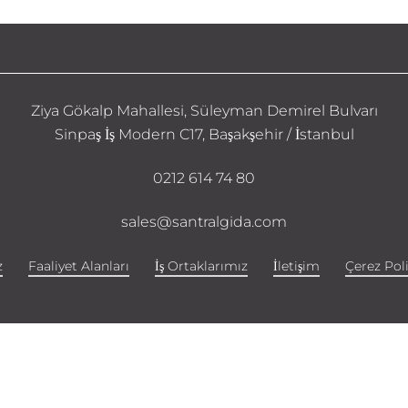
Ziya Gökalp Mahallesi, Süleyman Demirel Bulvarı
Sinpaş İş Modern C17, Başakşehir / İstanbul
0212 614 74 80
sales@santralgida.com
z
Faaliyet Alanları
İş Ortaklarımız
İletişim
Çerez Poli