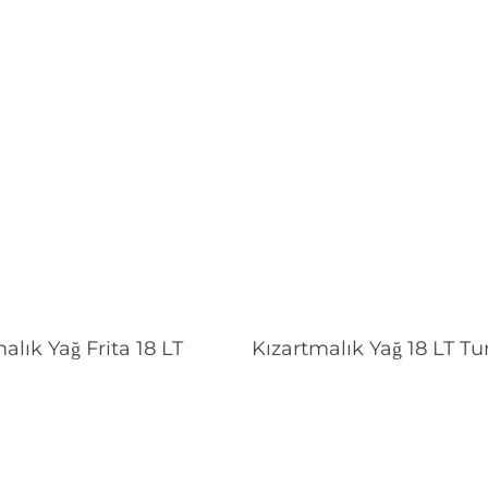
Devamını Oku
Devamını Oku
alık Yağ Frita 18 LT
Kızartmalık Yağ 18 LT Tu