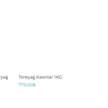
Sepete Ekle
ryağ
Tereyağ Kaanlar 1KG
775,00
₺