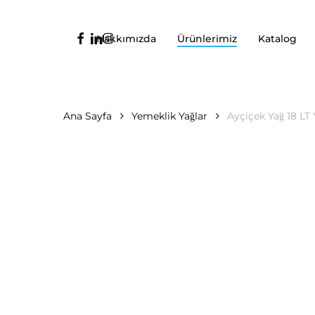
Ana
içeriğe
facebook
linkedin
instagram
Hakkımızda
Ürünlerimiz
Katalog
geç
Ana Sayfa
Yemeklik Yağlar
Ayçiçek Yağ 18 L