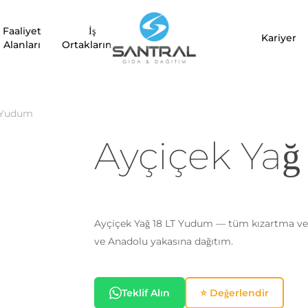
Faaliyet
İş
Kariyer
Alanları
Ortaklarımız
T Yudum
Ayçiçek Yağ
Ayçiçek Yağ 18 LT Yudum — tüm kızartma ve s
ve Anadolu yakasına dağıtım.
Teklif Alın
⭐ Değerlendir