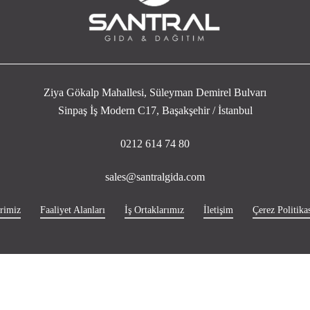
Ziya Gökalp Mahallesi, Süleyman Demirel Bulvarı
Sinpaş İş Modern C17, Başakşehir / İstanbul
0212 614 74 80
sales@santralgida.com
rimiz
Faaliyet Alanları
İş Ortaklarımız
İletişim
Çerez Politikas