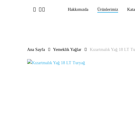
Ana
facebook
linkedin
instagram
Hakkımızda
Ürünlerimiz
Kata
içeriğe
geç
Ana Sayfa
Yemeklik Yağlar
Kızartmalık Yağ 18 LT T