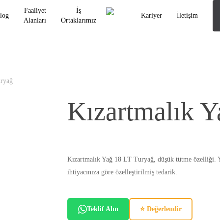
Faaliyet
İş
log
Kariyer
İletişim
Alanları
Ortaklarımız
uryağ
Kızartmalık Y
Kızartmalık Yağ 18 LT Turyağ, düşük tütme özelliği. Y
ihtiyacınıza göre özelleştirilmiş tedarik.
Teklif Alın
⭐ Değerlendir