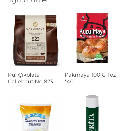
Devamını Oku
Devamını Oku
Pul Çikolata
Pakmaya 100 G Toz
Callebaut No 823
*40