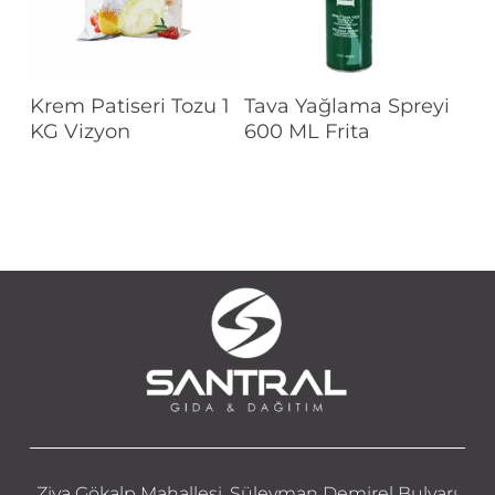
Devamını Oku
Devamını Oku
Krem Patiseri Tozu 1
Tava Yağlama Spreyi
KG Vizyon
600 ML Frita
Ziya Gökalp Mahallesi, Süleyman Demirel Bulvarı