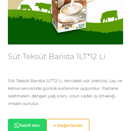
E-posta
*
Daha sonraki yorumlarımda
kullanılması için adım, e-posta adresim
Süt Teksüt Barista 1LT*12 Li
ve site adresim bu tarayıcıya
kaydedilsin.
Süt Teksüt Barista 1LT*12 Li, tecrübeli süt üreticisi, çay ve
kahve servisinde günlük kullanıma uygundur. Pastane
işletmeleri, dengeli yağ oranı. Uzun vadeli iş ortaklığı
imkânı sunulur.
Teklif Alın
⭐ Değerlendir