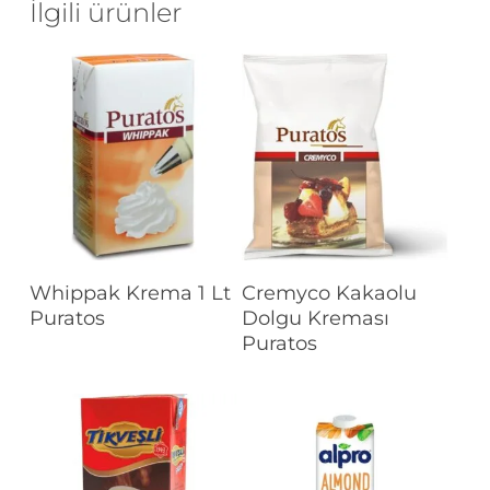
İlgili ürünler
Devamını Oku
Devamını Oku
Whippak Krema 1 Lt
Cremyco Kakaolu
Puratos
Dolgu Kreması
Puratos