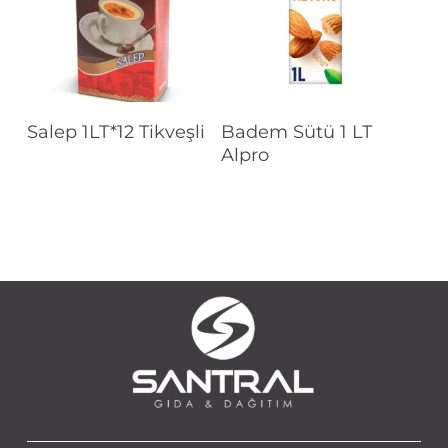
Devamını Oku
Devamını Oku
Salep 1LT*12 Tikveşli
Badem Sütü 1 LT
Alpro