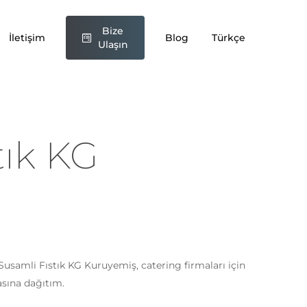
Bize
iş” için yorum yapan ilk kişi siz olun
İletişim
Blog
Türkçe
Ulaşın
nmayacak.
Gerekli alanlar
*
ile işaretlenmişlerdir
tık KG
. Susamli Fıstık KG Kuruyemiş, catering firmaları için
E-posta
*
asına dağıtım.