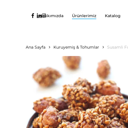
Ana
içeriğe
facebook
linkedin
instagram
Hakkımızda
Ürünlerimiz
Katalog
geç
Ana Sayfa
Kuruyemiş & Tohumlar
Susamli F