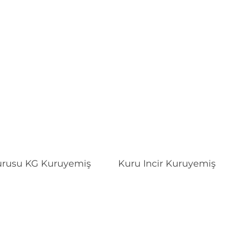
Devamını Oku
Devamını Oku
rusu KG Kuruyemiş
Kuru Incir Kuruyemiş