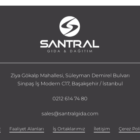
Ziya Gökalp Mahallesi, Süleyman Demirel Bulvarı
Sinpaş İş Modern C17, Başakşehir / İstanbul
0212 614 74 80
sales@santralgida.com
z
Faaliyet Alanları
İş Ortaklarımız
İletişim
Çerez Poli