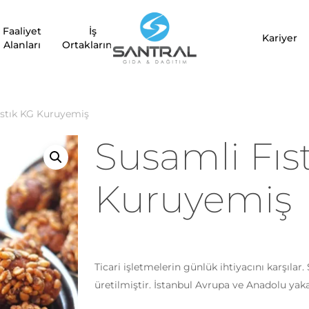
Faaliyet
İş
“Susamli Fıstık KG Kuruyem
Kariyer
Alanları
Ortaklarımız
E-posta adresiniz yayınla
Derecelendirmeniz
*
ıstık KG Kuruyemiş
Susamli Fıs
Değerlendirmeniz
*
Kuruyemiş
Ticari işletmelerin günlük ihtiyacını karşılar
İsim
*
üretilmiştir. İstanbul Avrupa ve Anadolu yak