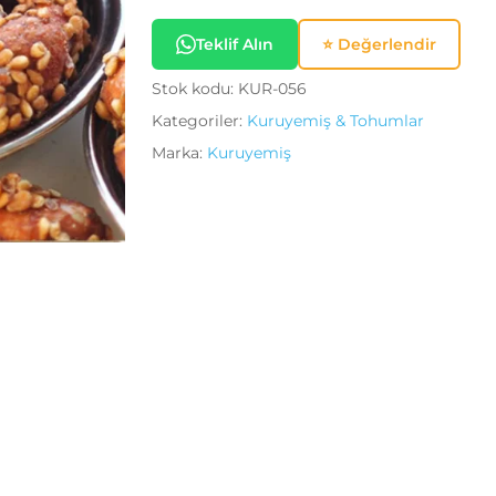
Daha sonraki yorumları
Teklif Alın
⭐ Değerlendir
adresim bu tarayıcıya kayd
Stok kodu:
KUR-056
Kategoriler:
Kuruyemiş & Tohumlar
Marka:
Kuruyemiş