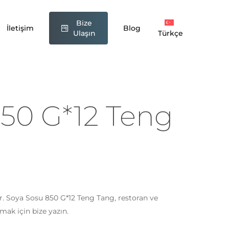
Bize
ang” için yorum yapan ilk kişi siz olun
İletişim
Blog
Ulaşın
Türkçe
nmayacak.
Gerekli alanlar
*
ile işaretlenmişlerdir
50 G*12 Teng
ir. Soya Sosu 850 G*12 Teng Tang, restoran ve
E-posta
*
lmak için bize yazın.