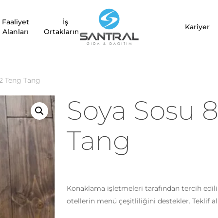
Faaliyet
İş
“Soya Sosu 850 G*12 Teng T
Kariyer
Alanları
Ortaklarımız
E-posta adresiniz yayınla
Derecelendirmeniz
*
2 Teng Tang
Soya Sosu 8
Değerlendirmeniz
*
Tang
Konaklama işletmeleri tarafından tercih edil
İsim
*
otellerin menü çeşitliliğini destekler. Teklif a