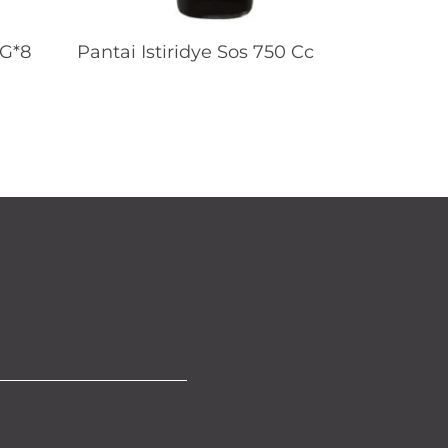
Devamını Oku
 G*8
Pantai Istiridye Sos 750 Cc