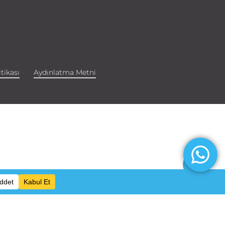
tikası
Aydınlatma Metni
Paylaş