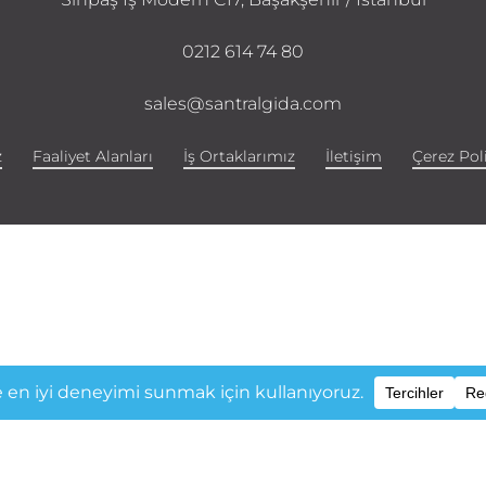
0212 614 74 80
sales@santralgida.com
z
Faaliyet Alanları
İş Ortaklarımız
İletişim
Çerez Poli