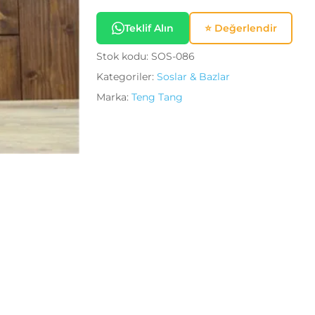
Daha sonraki yorumları
Teklif Alın
⭐ Değerlendir
adresim bu tarayıcıya kayd
Stok kodu:
SOS-086
Kategoriler:
Soslar & Bazlar
Marka:
Teng Tang