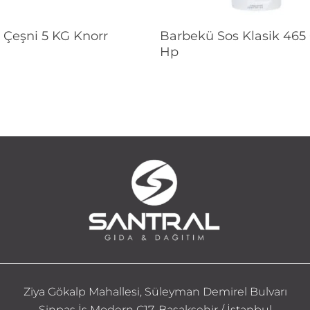
Devamını Oku
Devamını Oku
i Çeşni 5 KG Knorr
Barbekü Sos Klasik 465
Hp
Ziya Gökalp Mahallesi, Süleyman Demirel Bulvarı
Sinpaş İş Modern C17, Başakşehir / İstanbul