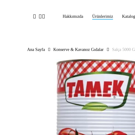
Ana
içeriğe
facebook
linkedin
instagram
Hakkımızda
Ürünlerimiz
Katalo
geç
Ana Sayfa
Konserve & Kavanoz Gıdalar
Salça 5000 