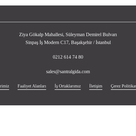
Ziya Gökalp Mahallesi, Süleyman Demirel Bulvarı
Sinpaş İş Modern C17, Başakşehir / İstanbul
0212 614 74 80
sales@santralgida.com
rimiz
Faaliyet Alanları
İş Ortaklarımız
İletişim
Çerez Politikas