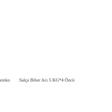
Devamını Oku
Demko
Salça Biber Acı 5 KG*4 Öncü