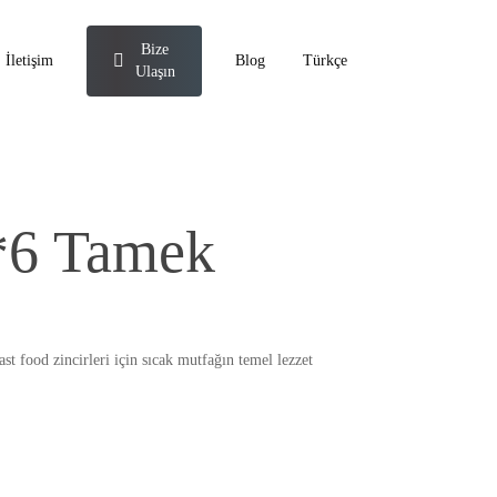
Bize
İletişim
Blog
Türkçe
Ulaşın
*6 Tamek
t food zincirleri için sıcak mutfağın temel lezzet