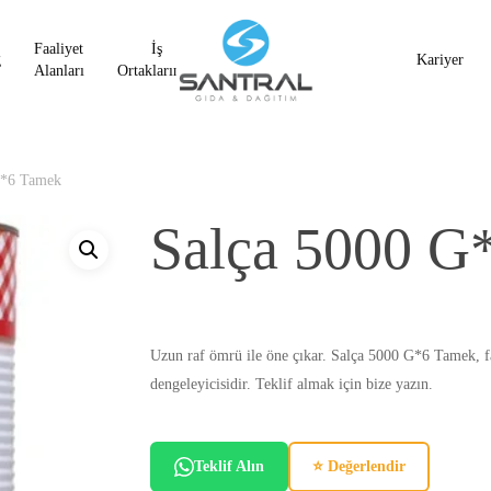
Faaliyet
İş
g
Kariyer
Alanları
Ortaklarımız
G*6 Tamek
Salça 5000 G
Uzun raf ömrü ile öne çıkar. Salça 5000 G*6 Tamek, fas
dengeleyicisidir. Teklif almak için bize yazın.
Teklif Alın
⭐ Değerlendir