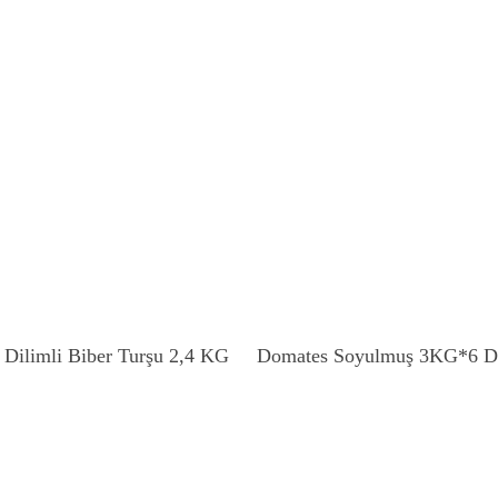
Devamını Oku
Devamını Oku
 Dilimli Biber Turşu 2,4 KG
Domates Soyulmuş 3KG*6 