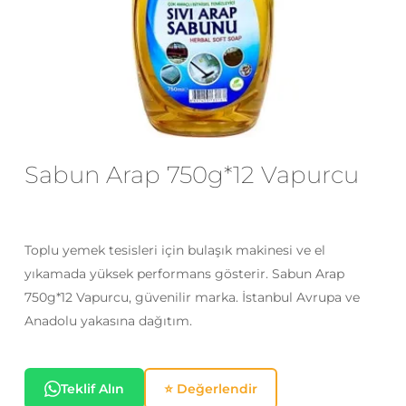
E-posta
*
Daha sonraki yorumlarımda
kullanılması için adım, e-posta adresim
Sabun Arap 750g*12 Vapurcu
ve site adresim bu tarayıcıya
kaydedilsin.
Toplu yemek tesisleri için bulaşık makinesi ve el
yıkamada yüksek performans gösterir. Sabun Arap
750g*12 Vapurcu, güvenilir marka. İstanbul Avrupa ve
Anadolu yakasına dağıtım.
Teklif Alın
⭐ Değerlendir