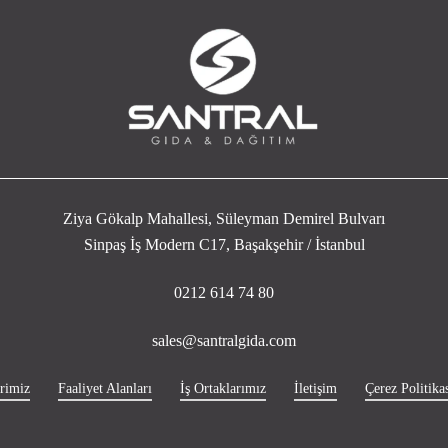
Ziya Gökalp Mahallesi, Süleyman Demirel Bulvarı
Sinpaş İş Modern C17, Başakşehir / İstanbul
0212 614 74 80
sales@santralgida.com
rimiz
Faaliyet Alanları
İş Ortaklarımız
İletişim
Çerez Politikas