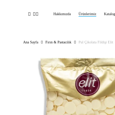
Ana
içeriğe
facebook
linkedin
instagram
Hakkımızda
Ürünlerimiz
Katalo
geç
Ana Sayfa
Fırın & Pastacılık
Pul Çikolata Fildişi Elit