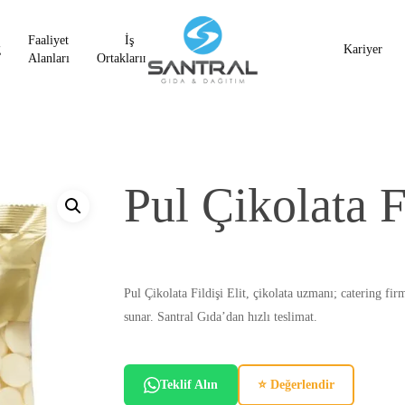
Faaliyet
İş
g
Kariyer
Alanları
Ortaklarımız
Pul Çikolata Fi
Pul Çikolata Fildişi Elit, çikolata uzmanı; catering fi
sunar. Santral Gıda’dan hızlı teslimat.
Teklif Alın
⭐ Değerlendir