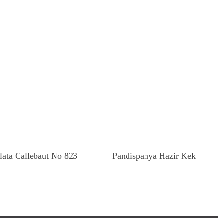
Devamını Oku
Devamını Oku
lata Callebaut No 823
Pandispanya Hazir Kek