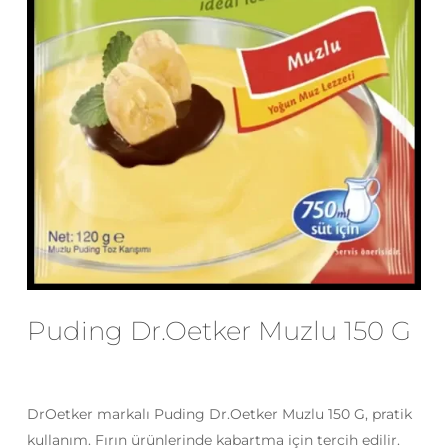
E-posta
*
Daha sonraki yorumlarımda
kullanılması için adım, e-posta adresim
ve site adresim bu tarayıcıya
kaydedilsin.
Puding Dr.Oetker Muzlu 150 G
DrOetker markalı Puding Dr.Oetker Muzlu 150 G, pratik
kullanım. Fırın ürünlerinde kabartma için tercih edilir.