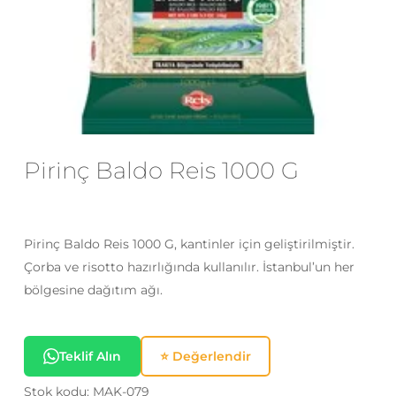
E-posta
*
Daha sonraki yorumlarımda
kullanılması için adım, e-posta adresim
ve site adresim bu tarayıcıya
Pirinç Baldo Reis 1000 G
kaydedilsin.
Pirinç Baldo Reis 1000 G, kantinler için geliştirilmiştir.
Çorba ve risotto hazırlığında kullanılır. İstanbul’un her
bölgesine dağıtım ağı.
Teklif Alın
⭐ Değerlendir
Stok kodu:
MAK-079