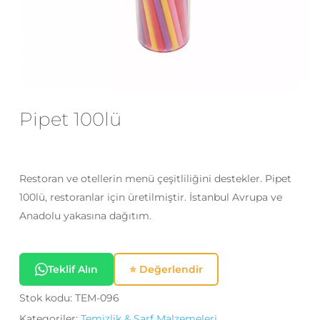
E-posta
*
Daha sonraki yorumlarımda
kullanılması için adım, e-posta adresim
Pipet 100lü
ve site adresim bu tarayıcıya
kaydedilsin.
Restoran ve otellerin menü çeşitliliğini destekler. Pipet
100lü, restoranlar için üretilmiştir. İstanbul Avrupa ve
Anadolu yakasına dağıtım.
Teklif Alın
⭐ Değerlendir
Stok kodu:
TEM-096
Kategoriler:
Temizlik & Sarf Malzemeleri