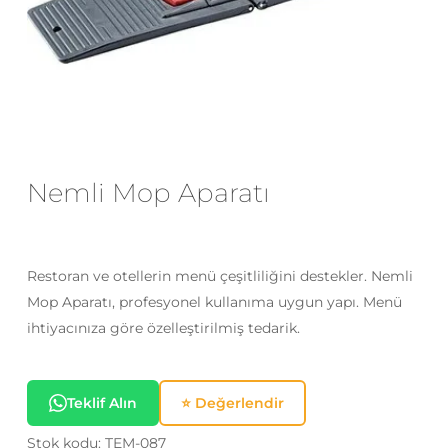
E-posta
*
Daha sonraki yorumlarımda
kullanılması için adım, e-posta adresim
ve site adresim bu tarayıcıya
Nemli Mop Aparatı
kaydedilsin.
Restoran ve otellerin menü çeşitliliğini destekler. Nemli
Mop Aparatı, profesyonel kullanıma uygun yapı. Menü
ihtiyacınıza göre özelleştirilmiş tedarik.
Teklif Alın
⭐ Değerlendir
Stok kodu:
TEM-087