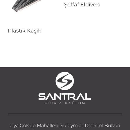
Devamını Oku
Şeffaf Eldiven
Devamını Oku
Plastik Kaşık
Ziya Gökalp Mahallesi, Süleyman Demirel Bulvarı