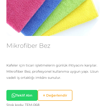
E-posta
*
Daha sonraki yorumlarımda
kullanılması için adım, e-posta adresim
ve site adresim bu tarayıcıya
Mikrofiber Bez
kaydedilsin.
Kafeler için ticari işletmelerin günlük ihtiyacını karşılar.
Mikrofiber Bez, profesyonel kullanıma uygun yapı. Uzun
vadeli iş ortaklığı imkânı sunulur.
Teklif Alın
⭐ Değerlendir
Stok kodu:
TEM-068