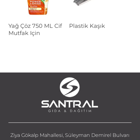
Devamını Oku
Devamını Oku
Yağ Çöz 750 ML Cif
Plastik Kaşık
Mutfak Için
Ziya Gökalp Mahallesi, Süleyman Demirel Bulvarı