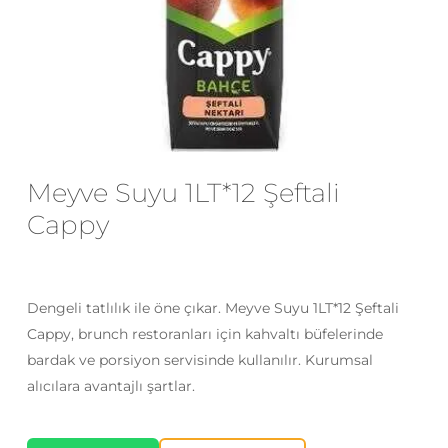
E-posta
*
Daha sonraki yorumlarımda
kullanılması için adım, e-posta adresim
Meyve Suyu 1LT*12 Şeftali
ve site adresim bu tarayıcıya
kaydedilsin.
Cappy
Dengeli tatlılık ile öne çıkar. Meyve Suyu 1LT*12 Şeftali
Cappy, brunch restoranları için kahvaltı büfelerinde
bardak ve porsiyon servisinde kullanılır. Kurumsal
alıcılara avantajlı şartlar.