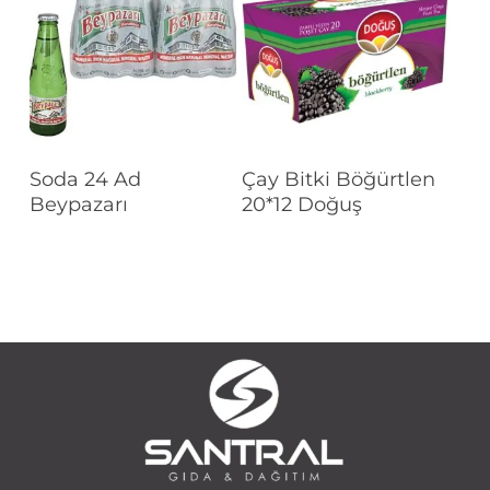
Devamını Oku
Devamını Oku
Soda 24 Ad
Çay Bitki Böğürtlen
Beypazarı
20*12 Doğuş