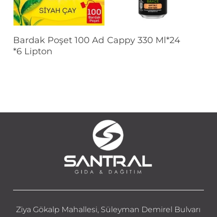
Devamını Oku
Devamını Oku
Bardak Poşet 100 Ad
Cappy 330 Ml*24
*6 Lipton
Ziya Gökalp Mahallesi, Süleyman Demirel Bulvarı