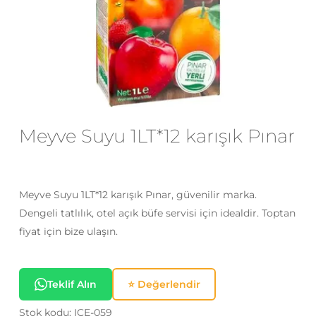
E-posta
*
Daha sonraki yorumlarımda
kullanılması için adım, e-posta adresim
Meyve Suyu 1LT*12 karışık Pınar
ve site adresim bu tarayıcıya
kaydedilsin.
Meyve Suyu 1LT*12 karışık Pınar, güvenilir marka.
Dengeli tatlılık, otel açık büfe servisi için idealdir. Toptan
fiyat için bize ulaşın.
Teklif Alın
⭐ Değerlendir
Stok kodu:
ICE-059