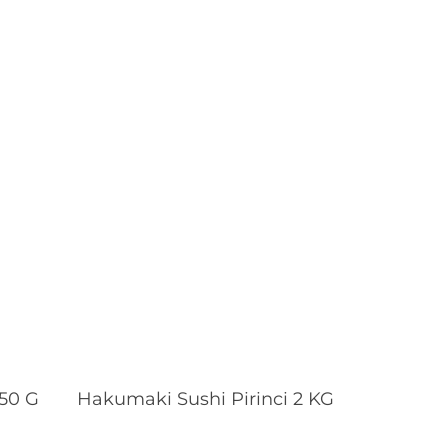
Devamını Oku
50 G
Hakumaki Sushi Pirinci 2 KG