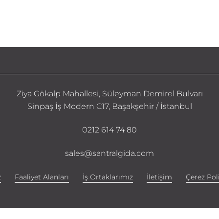
Ziya Gökalp Mahallesi, Süleyman Demirel Bulvarı
Sinpaş İş Modern C17, Başakşehir / İstanbul
0212 614 74 80
sales@santralgida.com
z
Faaliyet Alanları
İş Ortaklarımız
İletişim
Çerez Poli