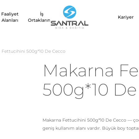
Faaliyet
İş
Kariyer
Alanları
Ortaklarımız
 Fettucihini 500g*10 De Cecco
Makarna Fet
500g*10 De
Makarna Fettucihini 500g*10 De Cecco — çoc
geniş kullanım alanı vardır. Büyük boy topt