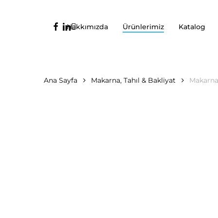
Ana
içeriğe
facebook
linkedin
instagram
Hakkımızda
Ürünlerimiz
Katalog
geç
Ana Sayfa
Makarna, Tahıl & Bakliyat
Makarna