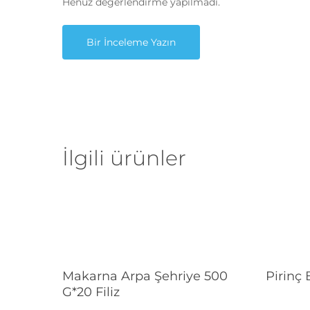
Henüz değerlendirme yapılmadı.
Bir İnceleme Yazın
İlgili ürünler
Devamını Oku
Makarna Arpa Şehriye 500
Pirinç
G*20 Filiz