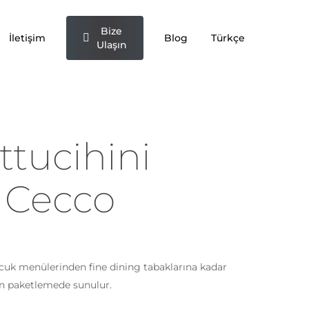
Bize
İletişim
Blog
Türkçe
Ulaşın
tucihini
 Cecco
uk menülerinden fine dining tabaklarına kadar
an paketlemede sunulur.