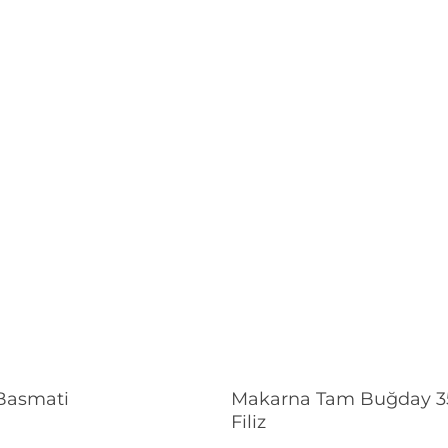
Devamını Oku
Devamını Oku
 Basmati
Makarna Tam Buğday 3
Filiz