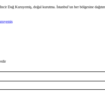
ru Incir Dağ Kuruyemiş, doğal kurutma. İstanbul’un her bölgesine dağıtım
ruyemiş
erdir