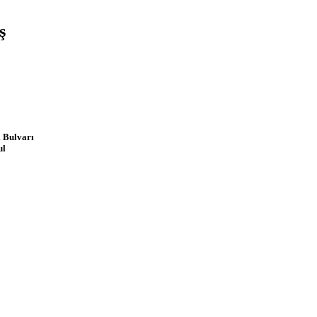
ş
 Bulvarı
ul