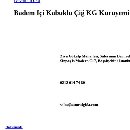
Devamını oku
Badem Içi Kabuklu Çiğ KG Kuruyemi
Ziya Gökalp Mahallesi, Süleyman Demirel
Sinpaş İş Modern C17, Başakşehir / İstanb
0212 614 74 80
sales@santralgida.com
Hakkımızda