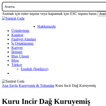
Ana
içeriğe
geç
Aramak için enter tuşuna veya kapatmak için ESC tuşuna basın
Ara
Yakın
Arama
Menü
Hakkımızda
Ürünlerimiz
Katalog
Faaliyet Alanları
İş Ortaklarımız
Kariyer
İletişim
Bize Ulaşın
Blog
Türkçe
English
(
İngilizce
)
facebook
linkedin
instagram
Ana Sayfa
Kuruyemiş & Tohumlar
Kuru Incir Dağ Kuruyemiş
Kuru Incir Dağ Kuruyemiş