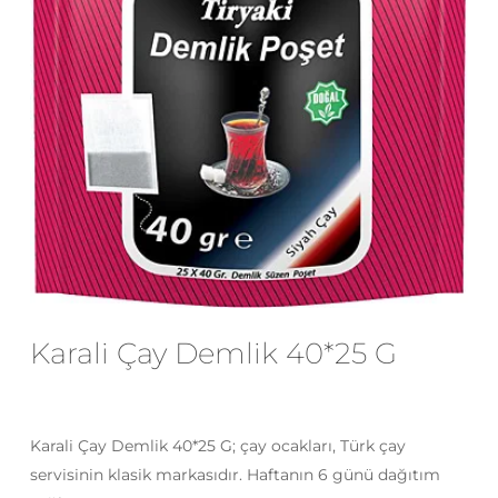
E-posta
*
Daha sonraki yorumlarımda
kullanılması için adım, e-posta adresim
ve site adresim bu tarayıcıya
kaydedilsin.
Karali Çay Demlik 40*25 G
Karali Çay Demlik 40*25 G; çay ocakları, Türk çay
servisinin klasik markasıdır. Haftanın 6 günü dağıtım