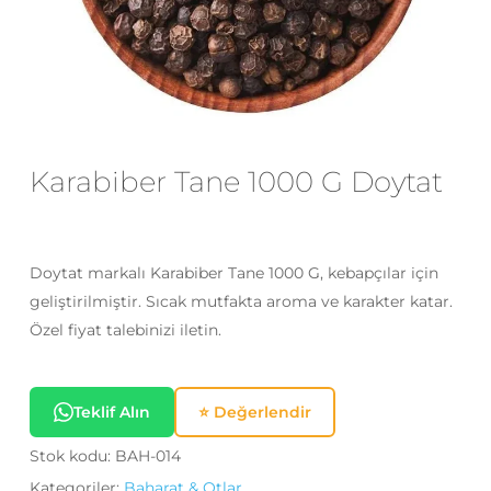
E-posta
*
Daha sonraki yorumlarımda
Karabiber Tane 1000 G Doytat
kullanılması için adım, e-posta adresim
ve site adresim bu tarayıcıya
kaydedilsin.
Doytat markalı Karabiber Tane 1000 G, kebapçılar için
geliştirilmiştir. Sıcak mutfakta aroma ve karakter katar.
Özel fiyat talebinizi iletin.
Teklif Alın
⭐ Değerlendir
Stok kodu:
BAH-014
Kategoriler:
Baharat & Otlar