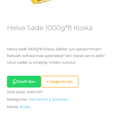
E-posta
*
Helva Sade 1000g*8 Koska
Daha sonraki yorumlarımda
kullanılması için adım, e-posta adresim
ve site adresim bu tarayıcıya
Helva Sade 1000g*8 Koska, kafeler için geliştirilmiştir.
kaydedilsin.
Kahvaltı sofralarında geleneksel tatlı olarak servis edilir.
Uzun vadeli iş ortaklığı imkânı sunulur.
Teklif Alın
⭐ Değerlendir
Stok kodu:
KAH-047
Kategoriler:
Kahvaltılık & Şarküteri
Marka:
Koska