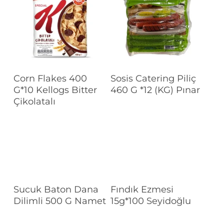
Devamını Oku
Devamını Oku
Corn Flakes 400
Sosis Catering Piliç
G*10 Kellogs Bitter
460 G *12 (KG) Pınar
Çikolatalı
Devamını Oku
Devamını Oku
Sucuk Baton Dana
Fındık Ezmesi
Dilimli 500 G Namet
15g*100 Seyidoğlu