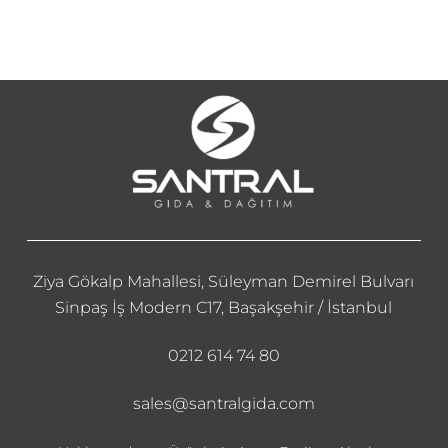
Ziya Gökalp Mahallesi, Süleyman Demirel Bulvarı
Sinpaş İş Modern C17, Başakşehir / İstanbul
0212 614 74 80
sales@santralgida.com