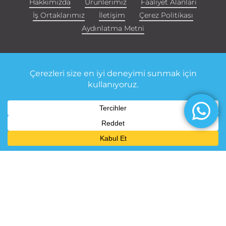
Hakkımızda
Ürünlerimiz
Faaliyet Alanları
İş Ortaklarımız
İletişim
Çerez Politikası
Aydınlatma Metni