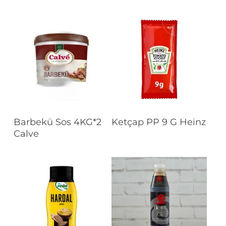
Devamını Oku
Devamını Oku
Barbekü Sos 4KG*2
Ketçap PP 9 G Heinz
Calve