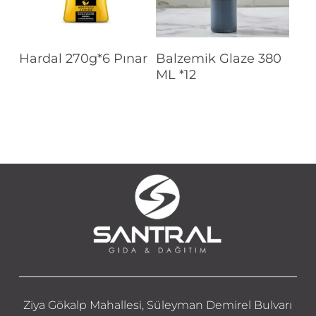
Devamını Oku
Devamını Oku
Hardal 270g*6 Pınar
Balzemik Glaze 380
ML *12
Ziya Gökalp Mahallesi, Süleyman Demirel Bulvarı