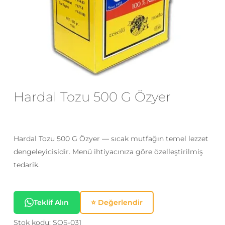
E-posta
*
Daha sonraki yorumlarımda
kullanılması için adım, e-posta adresim
ve site adresim bu tarayıcıya
Hardal Tozu 500 G Özyer
kaydedilsin.
Hardal Tozu 500 G Özyer — sıcak mutfağın temel lezzet
dengeleyicisidir. Menü ihtiyacınıza göre özelleştirilmiş
tedarik.
Teklif Alın
⭐ Değerlendir
Stok kodu:
SOS-031