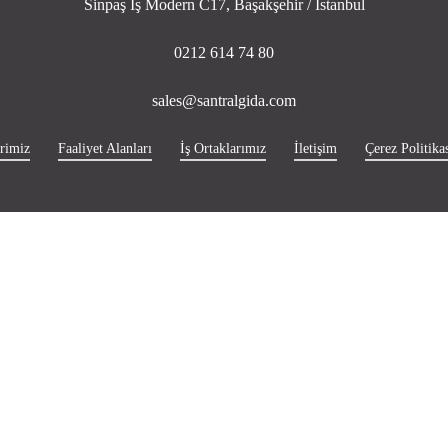
Sinpaş İş Modern C17, Başakşehir / İstanbul
0212 614 74 80
sales@santralgida.com
rimiz
Faaliyet Alanları
İş Ortaklarımız
İletişim
Çerez Politikas