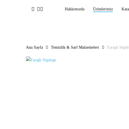
Ana
facebook
linkedin
instagram
Hakkımızda
Ürünlerimiz
Kata
içeriğe
geç
Ana Sayfa
Temizlik & Sarf Malzemeleri
Faraşli Süpü