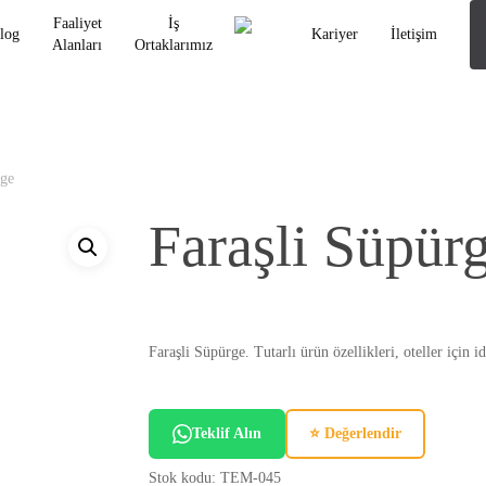
Faaliyet
İş
log
Kariyer
İletişim
Alanları
Ortaklarımız
rge
Faraşli Süpür
Faraşli Süpürge. Tutarlı ürün özellikleri, oteller için id
Teklif Alın
⭐ Değerlendir
Stok kodu:
TEM-045