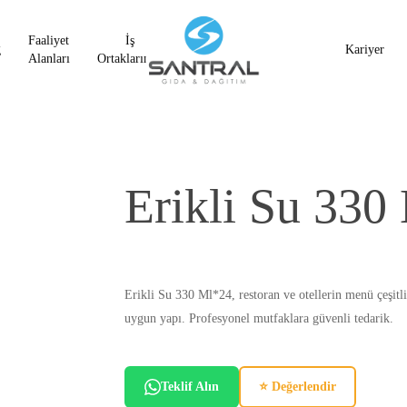
Faaliyet
İş
g
Kariyer
Alanları
Ortaklarımız
Erikli Su 330
Erikli Su 330 Ml*24, restoran ve otellerin menü çeşitl
uygun yapı. Profesyonel mutfaklara güvenli tedarik.
Teklif Alın
⭐ Değerlendir