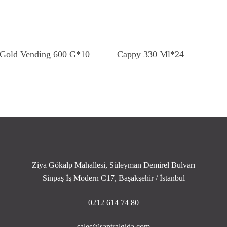
Devamını Oku
Devamını Oku
 Gold Vending 600 G*10
Cappy 330 Ml*24
Ziya Gökalp Mahallesi, Süleyman Demirel Bulvarı
Sinpaş İş Modern C17, Başakşehir / İstanbul
0212 614 74 80
sales@santralgida.com