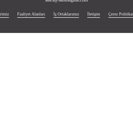
rimiz
Faaliyet Alanları
İş Ortaklarımız
İletişim
Çerez Politikas