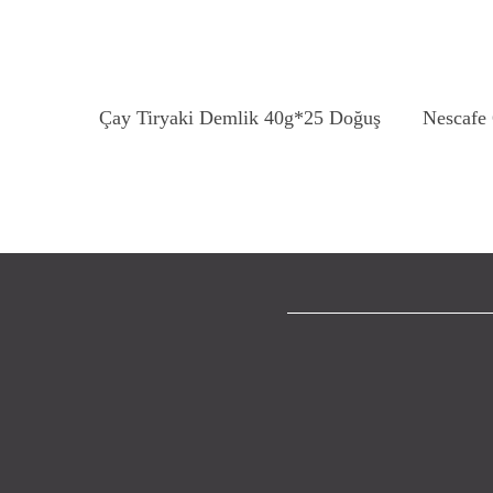
Devamını Oku
Çay Tiryaki Demlik 40g*25 Doğuş
Nescafe