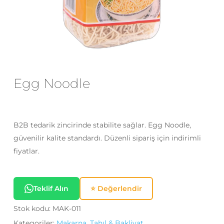
E-posta
*
Daha sonraki yorumlarımda
kullanılması için adım, e-posta adresim
Egg Noodle
ve site adresim bu tarayıcıya
kaydedilsin.
B2B tedarik zincirinde stabilite sağlar. Egg Noodle,
güvenilir kalite standardı. Düzenli sipariş için indirimli
fiyatlar.
Teklif Alın
⭐ Değerlendir
Stok kodu:
MAK-011
Kategoriler:
Makarna, Tahıl & Bakliyat