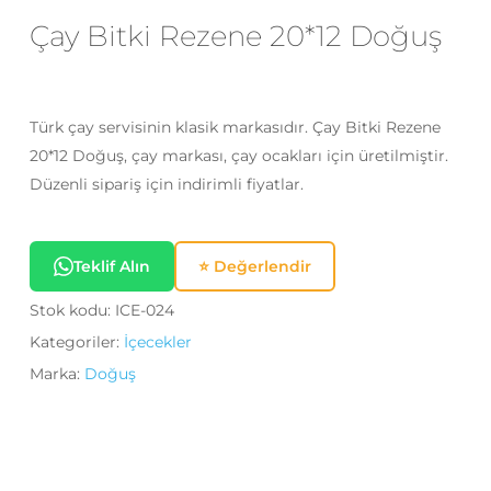
Çay Bitki Rezene 20*12 Doğuş
E-posta
*
Türk çay servisinin klasik markasıdır. Çay Bitki Rezene
Daha sonraki yorumlarımda
20*12 Doğuş, çay markası, çay ocakları için üretilmiştir.
kullanılması için adım, e-posta adresim
Düzenli sipariş için indirimli fiyatlar.
ve site adresim bu tarayıcıya
kaydedilsin.
Teklif Alın
⭐ Değerlendir
Stok kodu:
ICE-024
Kategoriler:
İçecekler
Marka:
Doğuş