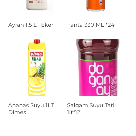
Devamını Oku
Devamını Oku
Ayran 1,5 LT Eker
Fanta 330 ML *24
Devamını Oku
Devamını Oku
Ananas Suyu 1LT
Şalgam Suyu Tatlı
Dimes
1lt*12